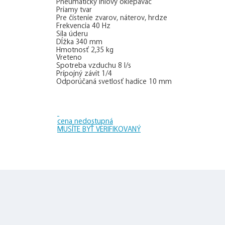
Pneumatický ihlový oklepávač
Priamy tvar
Pre čistenie zvarov, náterov, hrdze
Frekvencia 40 Hz
Sila úderu
Dĺžka 340 mm
Hmotnosť 2,35 kg
Vreteno
Spotreba vzduchu 8 l/s
Prípojný závit 1/4
Odporúčaná svetlosť hadice 10 mm
cena nedostupná
MUSÍTE BYŤ VERIFIKOVANÝ