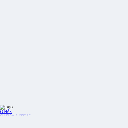
O NÁS
SLUŽBY A SERVIS
OBCHODNÉ PODMIENKY
OCHRANA OSOBNÝCH ÚDAJOV