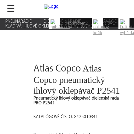
☰
PNEUNÁRADIE
DIELENSKÉ NÁRADIE
OSEKÁVACIE
Neprihlásený
0,- €
KLADIVÁ, IHLOVÉ OKLEPÁVAČE A GRAVÍROVACIE PERÁ
Atlas
Atlas Copco
Copco pneumatický
ihlový oklepávač P2541
Pneumatický ihlový oklepávač dielenská rada
PRO P2541
KATALÓGOVÉ ČÍSLO: 8425010341