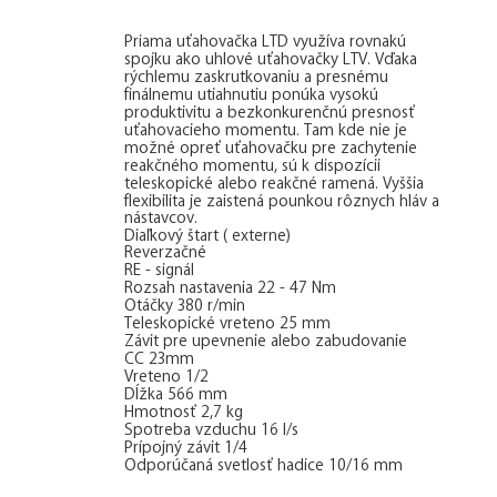
Priama uťahovačka LTD využíva rovnakú
spojku ako uhlové uťahovačky LTV. Vďaka
rýchlemu zaskrutkovaniu a presnému
finálnemu utiahnutiu ponúka vysokú
produktivitu a bezkonkurenčnú presnosť
uťahovacieho momentu. Tam kde nie je
možné opreť uťahovačku pre zachytenie
reakčného momentu, sú k dispozícii
teleskopické alebo reakčné ramená. Vyššia
flexibilita je zaistená pounkou rôznych hláv a
nástavcov.
Diaľkový štart ( externe)
Reverzačné
RE - signál
Rozsah nastavenia 22 - 47 Nm
Otáčky 380 r/min
Teleskopické vreteno 25 mm
Závit pre upevnenie alebo zabudovanie
CC 23mm
Vreteno 1/2
Dĺžka 566 mm
Hmotnosť 2,7 kg
Spotreba vzduchu 16 l/s
Prípojný závit 1/4
Odporúčaná svetlosť hadice 10/16 mm