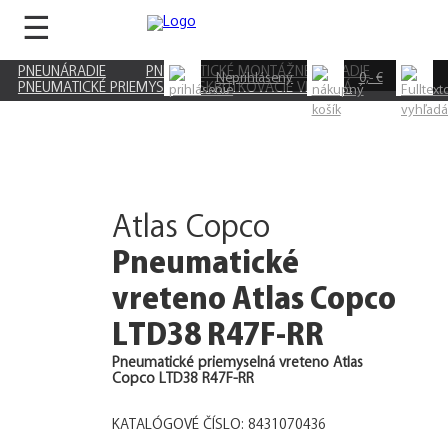
☰
PNEUNÁRADIE
PNEUMATICKÉ MONTÁŽNE NÁRADIE
Neprihlásený
0,- €
PNEUMATICKÉ PRIEMYSELNÉ SKRUTKOVACIE VRETENÁ
Atlas Copco
Pneumatické
vreteno Atlas Copco
LTD38 R47F-RR
Pneumatické priemyselná vreteno Atlas
Copco LTD38 R47F-RR
KATALÓGOVÉ ČÍSLO: 8431070436