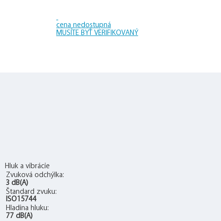
cena nedostupná
MUSÍTE BYŤ VERIFIKOVANÝ
Hluk a vibrácie
Zvuková odchýlka:
3 dB(A)
Štandard zvuku:
ISO15744
Hladina hluku:
77 dB(A)